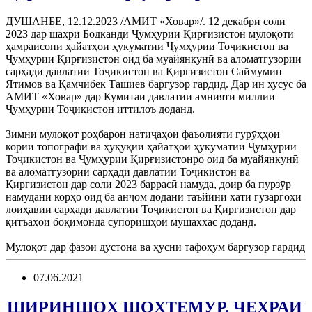
ДУШАНБЕ, 12.12.2023 /АМИТ «Ховар»/. 12 декабри соли
2023 дар шаҳри Бодканди Ҷумҳурии Қирғизистон мулоқоти
ҳамраисони ҳайатҳои ҳукуматии Ҷумҳурии Тоҷикистон ва
Ҷумҳурии Қирғизистон оид ба муайянкунӣ ва аломатгузории
сарҳади давлатии Тоҷикистон ва Қирғизистон Саймумин
Ятимов ва Қамчибек Ташиев баргузор гардид. Дар ин хусус ба
АМИТ «Ховар» дар Кумитаи давлатии амнияти миллии
Ҷумҳурии Тоҷикистон иттилоъ доданд.
Зимни мулоқот роҳбарон натиҷаҳои фаъолияти гурӯҳҳои
кории топографӣ ва ҳуқуқии ҳайатҳои ҳукуматии Ҷумҳурии
Тоҷикистон ва Ҷумҳурии Қирғизистонро оид ба муайянкунӣ
ва аломатгузории сарҳади давлатии Тоҷикистон ва
Қирғизистон дар соли 2023 баррасӣ намуда, доир ба пурзӯр
намудани корҳо оид ба анҷом додани таъйини хати гузаргоҳи
лоиҳавии сарҳади давлатии Тоҷикистон ва Қирғизистон дар
қитъаҳои боқимонда супоришҳои мушаххас доданд.
Мулоқот дар фазои дӯстона ва ҳусни тафоҳум баргузор гардид
07.06.2021
ШИРИНШОҲ ШОҲТЕМУР. ЧЕҲРАИ