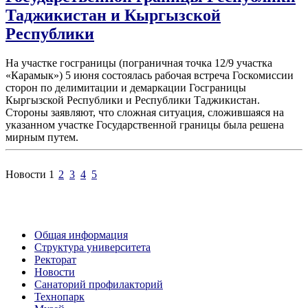
Таджикистан и Кыргызской
Республики
На участке госграницы (пограничная точка 12/9 участка
«Карамык») 5 июня состоялась рабочая встреча Госкомиссии
сторон по делимитации и демаркации Госграницы
Кыргызской Республики и Республики Таджикистан.
Стороны заявляют, что сложная ситуация, сложившаяся на
указанном участке Государственной границы была решена
мирным путем.
Новости
1
2
3
4
5
Общая информация
Структура университета
Ректорат
Новости
Санаторий профилакторий
Технопарк