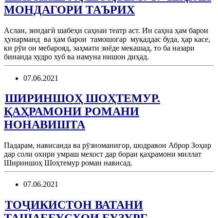
МОНДАГОРИ ТАЪРИХ
Аслан, зиндагӣ шабеҳи саҳнаи театр аст. Ин саҳна ҳам барои
ҳунарманд ва ҳам барои тамошогар муқаддас буда, ҳар касе,
ки рӯи он мебарояд, заҳмати зиёде мекашад, то ба назари
бинанда худро хуб ва намуна нишон диҳад.
07.06.2021
ШИРИНШОҲ ШОҲТЕМУР.
ҚАҲРАМОНИ РОМАНИ
НОНАВИШТА
Падарам, нависанда ва рӯзноманигор, шодравон Аброр Зоҳир
дар соли охири умраш мехост дар бораи қаҳрамони миллат
Шириншоҳ Шоҳтемур роман нависад.
07.06.2021
ТОҶИКИСТОН ВАТАНИ