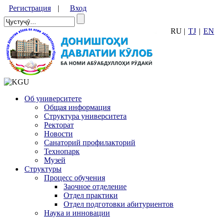
Регистрация
|
Вход
RU |
TJ
|
EN
Об университете
Общая информация
Структура университета
Ректорат
Новости
Санаторий профилакторий
Технопарк
Музей
Структуры
Процесс обучения
Заочное отделение
Отдел практики
Отдел подготовки абитуриентов
Наука и инновации