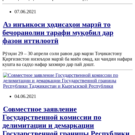
07.06.2021
Аз инъикоси ҳодисаҳои марзӣ то
бечоранолии тарафи муқобил дар
фазои иттилоотӣ
Рӯзҳои 29 – 30 апрели соли равон дар марзи Тоҷикистону
Қирғизистон низоъҳои марзӣ ба миён омад, ки чандин нафари
кушта ва садҳо нафар захмиро дар пай дошт.
04.06.2021
Совместное заявление
Государственной комиссии по
делимитации и демаркации
Государственной границы Республики