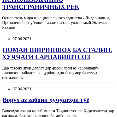
ТРАНСГРАНИЧНЫХ РЕК
Основатель мира и национального единства - Лидер нации,
Президент Республики Таджикистан, уважаемый Эмомали
Рахмон
07.06.2021
НОМАИ ШИРИНШОҲ БА СТАЛИН.
ҲУҶҶАТИ САРНАВИШТСОЗ
Дар таърих ягон давлат дар фазои холӣ аз кашмакашу
талошҳои пайваста ва қурбониҳои бешумор ба вуҷуд
наомадааст.
07.06.2021
Ворух аз забони ҳуҷҷатҳои гӯё
Воқеаҳои ахири марзӣ миёни Тоҷикистон ва Қирғизистон дар
расонаҳо баҳсҳои калонро ба миён овард.