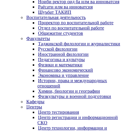
Ноиби ректор оид ба илм ва инноватсия
Раёсати илм ва инноватсия
Шуъбат ТАКИП
Воспитательная деятельность
Проректор по воспитательной работе
Отдел по воспитательной работе
Общежитие студентов
Факультеты
Таджикской филологии и журналистики
Русской филологии
Иностранной филологии
Педагогика и культуры
Физики и математики
Финансово экономический
Экономика и управление
Истории, права и международных
отношений
Химии, биологии и географии
Физкультуры и военной подготовки
Кафедры
Центры
Центр тестирования
Центр регистрации и информационной
СКО
Центр технологии, информации и