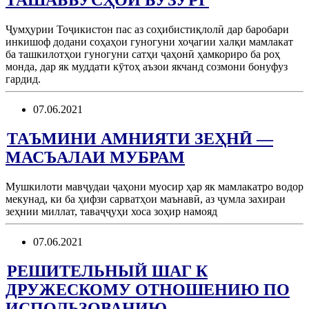
ТАШАББУСҲОИ БУЗУРГ
Ҷумҳурии Тоҷикистон пас аз соҳибистиқлолӣ дар баробари
инкишоф додани соҳаҳои гуногуни хоҷагии халқи мамлакат
ба ташкилотҳои гуногуни сатҳи ҷаҳонӣ ҳамкориро ба роҳ
монда, дар як муддати кӯтоҳ аъзои якчанд созмони бонуфуз
гардид.
07.06.2021
ТАЪМИНИ АМНИЯТИ ЗЕҲНӢ —
МАСЪАЛАИ МУБРАМ
Мушкилоти мавҷудаи ҷаҳони муосир ҳар як мамлакатро водор
мекунад, ки ба ҳифзи сарватҳои маънавӣ, аз ҷумла захираи
зеҳнии миллат, таваҷҷуҳи хоса зоҳир намояд
07.06.2021
РЕШИТЕЛЬНЫЙ ШАГ К
ДРУЖЕСКОМУ ОТНОШЕНИЮ ПО
ИСПОЛЬЗОВАНИЮ