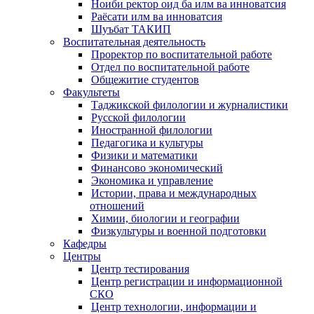
Ноиби ректор оид ба илм ва инноватсия
Раёсати илм ва инноватсия
Шуъбат ТАКИП
Воспитательная деятельность
Проректор по воспитательной работе
Отдел по воспитательной работе
Общежитие студентов
Факультеты
Таджикской филологии и журналистики
Русской филологии
Иностранной филологии
Педагогика и культуры
Физики и математики
Финансово экономический
Экономика и управление
Истории, права и международных
отношений
Химии, биологии и географии
Физкультуры и военной подготовки
Кафедры
Центры
Центр тестирования
Центр регистрации и информационной
СКО
Центр технологии, информации и