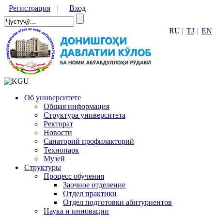
Регистрация
|
Вход
RU |
TJ
|
EN
Об университете
Общая информация
Структура университета
Ректорат
Новости
Санаторий профилакторий
Технопарк
Музей
Структуры
Процесс обучения
Заочное отделение
Отдел практики
Отдел подготовки абитуриентов
Наука и инновации