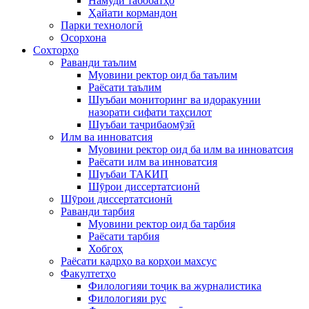
Намуди табобатҳо
Ҳайати кормандон
Парки технологӣ
Осорхона
Сохторҳо
Раванди таълим
Муовини ректор оид ба таълим
Раёсати таълим
Шуъбаи мониторинг ва идоракунии
назорати сифати таҳсилот
Шуъбаи таҷрибаомӯзӣ
Илм ва инноватсия
Муовини ректор оид ба илм ва инноватсия
Раёсати илм ва инноватсия
Шуъбаи ТАКИП
Шӯрои диссертатсионӣ
Шӯрои диссертатсионӣ
Раванди тарбия
Муовини ректор оид ба тарбия
Раёсати тарбия
Хобгоҳ
Раёсати кадрҳо ва корҳои махсус
Факултетҳо
Филологияи тоҷик ва журналистика
Филологияи рус