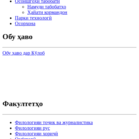
Осоишгоҳи табобатӣ
Намуди табобатҳо
Ҳайати кормандон
Парки технологӣ
Осорхона
Обу ҳаво
Обу ҳаво дар Кӯлоб
Факултетҳо
Филологияи тоҷик ва журналистика
Филологияи рус
Филологияи хориҷӣ