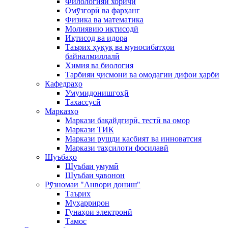
Филологияи хориҷӣ
Омӯзгорӣ ва фарҳанг
Физика ва математика
Молиявию иқтисодӣ
Иқтисод ва идора
Таърих ҳуқуқ ва муносибатҳои
байналмиллалӣ
Химия ва биология
Тарбияи ҷисмонӣ ва омодагии дифои ҳарбӣ
Кафедраҳо
Умумидонишгоҳӣ
Тахассусӣ
Марказҳо
Маркази бақайдгирӣ, тестӣ ва омор
Маркази ТИК
Маркази рушди касбият ва инноватсия
Маркази таҳсилоти фосилавӣ
Шуъбаҳо
Шуъбаи умумӣ
Шуъбаи ҷавонон
Рӯзномаи "Анвори дониш"
Таърих
Муҳаррирон
Гунаҳои электронӣ
Тамос