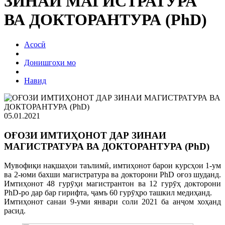
ЗИНАИ МАГИСТРАТУРА
ВА ДОКТОРАНТУРА (PhD)
Асосӣ
Донишгоҳи мо
Навид
05.01.2021
ОҒОЗИ ИМТИҲОНОТ ДАР ЗИНАИ
МАГИСТРАТУРА ВА ДОКТОРАНТУРА (PhD)
Мувофиқи нақшаҳои таълимӣ, имтиҳонот барои курсҳои 1-ум
ва 2-юми бахши магистратура ва докторони PhD оғоз шуданд.
Имтиҳонот 48 гурӯҳи магистрантон ва 12 гурӯҳ докторони
PhD-ро дар бар гирифта, ҷамъ 60 гурӯҳро ташкил медиҳанд.
Имтиҳонот санаи 9-уми январи соли 2021 ба анҷом хоҳанд
расид.