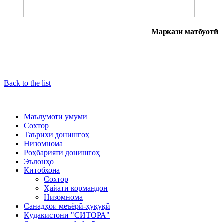
Маркази матбуотӣ
Back to the list
Маълумоти умумӣ
Сохтор
Таърихи донишгоҳ
Низомнома
Роҳбарияти донишгоҳ
Эълонҳо
Китобхона
Сохтор
Ҳайати кормандон
Низомнома
Санадҳои меъёрӣ-ҳуқуқӣ
Кӯдакистони "СИТОРА"