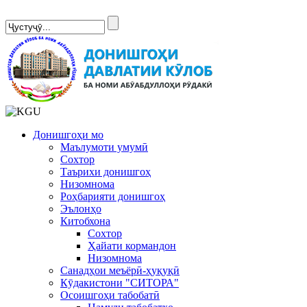
Сомонаи нав
Донишгоҳи мо
Маълумоти умумӣ
Сохтор
Таърихи донишгоҳ
Низомнома
Роҳбарияти донишгоҳ
Эълонҳо
Китобхона
Сохтор
Ҳайати кормандон
Низомнома
Санадҳои меъёрӣ-ҳуқуқӣ
Кӯдакистони "СИТОРА"
Осоишгоҳи табобатӣ