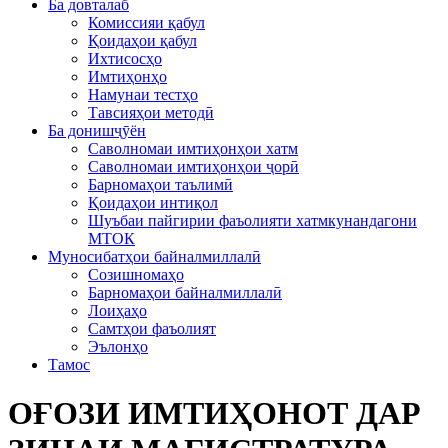
Ба довталаб
Комиссияи қабул
Қоидаҳои қабул
Ихтисосҳо
Имтиҳонҳо
Намунаи тестҳо
Тавсияҳои методӣ
Ба донишҷӯён
Саволномаи имтиҳонҳои хатм
Саволномаи имтиҳонҳои ҷорӣ
Барномаҳои таълимӣ
Қоидаҳои интиқол
Шуъбаи пайгирии фаъолияти хатмкунандагони
МТОК
Муносибатҳои байналмиллалӣ
Созишномаҳо
Барномаҳои байналмиллалӣ
Лоиҳаҳо
Самтҳои фаъолият
Эълонҳо
Тамос
ОҒОЗИ ИМТИҲОНОТ ДАР