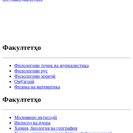
Факултетҳо
Филологияи тоҷик ва журналистика
Филологияи рус
Филологияи хориҷӣ
Омӯзгорӣ
Физика ва математика
Факултетҳо
Молиявию иқтисодӣ
Иқтисод ва идора
Химия, биология ва география