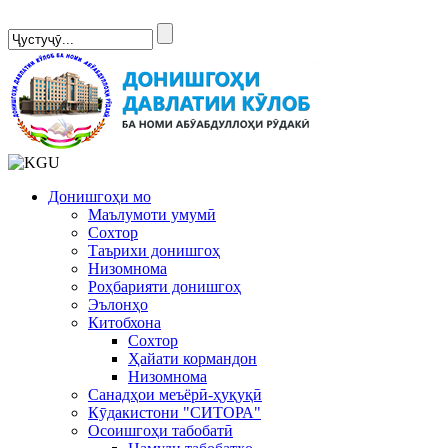
Сомонаи нав
Донишгоҳи мо
Маълумоти умумӣ
Сохтор
Таърихи донишгоҳ
Низомнома
Роҳбарияти донишгоҳ
Эълонҳо
Китобхона
Сохтор
Ҳайати кормандон
Низомнома
Санадҳои меъёрӣ-ҳуқуқӣ
Кӯдакистони "СИТОРА"
Осоишгоҳи табобатӣ