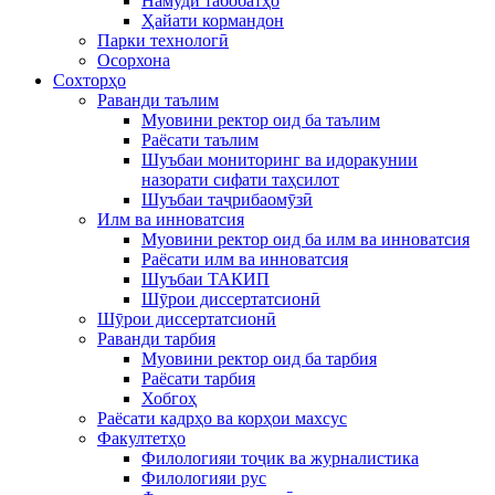
Намуди табобатҳо
Ҳайати кормандон
Парки технологӣ
Осорхона
Сохторҳо
Раванди таълим
Муовини ректор оид ба таълим
Раёсати таълим
Шуъбаи мониторинг ва идоракунии
назорати сифати таҳсилот
Шуъбаи таҷрибаомӯзӣ
Илм ва инноватсия
Муовини ректор оид ба илм ва инноватсия
Раёсати илм ва инноватсия
Шуъбаи ТАКИП
Шӯрои диссертатсионӣ
Шӯрои диссертатсионӣ
Раванди тарбия
Муовини ректор оид ба тарбия
Раёсати тарбия
Хобгоҳ
Раёсати кадрҳо ва корҳои махсус
Факултетҳо
Филологияи тоҷик ва журналистика
Филологияи рус