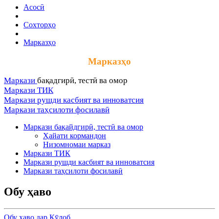
Асосӣ
Сохторҳо
Марказҳо
Марказҳо
Маркази
бақадгирӣ, тестӣ ва омор
Маркази ТИК
Маркази рушди касбият ва инноватсия
Маркази таҳсилоти фосилавӣ
Маркази бақайдгирӣ, тестӣ ва омор
Ҳайати кормандон
Низомномаи марказ
Маркази ТИК
Маркази рушди касбият ва инноватсия
Маркази таҳсилоти фосилавӣ
Обу ҳаво
Обу ҳаво дар Кӯлоб