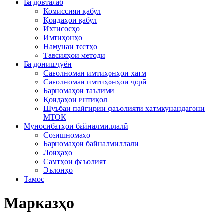
Ба довталаб
Комиссияи қабул
Қоидаҳои қабул
Ихтисосҳо
Имтиҳонҳо
Намунаи тестҳо
Тавсияҳои методӣ
Ба донишҷӯён
Саволномаи имтиҳонҳои хатм
Саволномаи имтиҳонҳои ҷорӣ
Барномаҳои таълимӣ
Қоидаҳои интиқол
Шуъбаи пайгирии фаъолияти хатмкунандагони
МТОК
Муносибатҳои байналмиллалӣ
Созишномаҳо
Барномаҳои байналмиллалӣ
Лоиҳаҳо
Самтҳои фаъолият
Эълонҳо
Тамос
Марказҳо