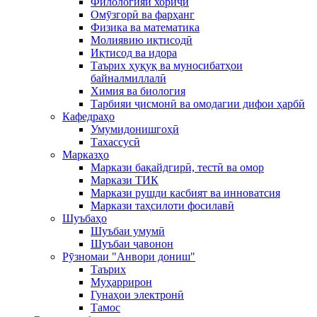
Филологияи хориҷӣ
Омӯзгорӣ ва фарҳанг
Физика ва математика
Молиявию иқтисодӣ
Иқтисод ва идора
Таърих ҳуқуқ ва муносибатҳои
байналмиллалӣ
Химия ва биология
Тарбияи ҷисмонӣ ва омодагии дифои ҳарбӣ
Кафедраҳо
Умумидонишгоҳӣ
Тахассусӣ
Марказҳо
Маркази бақайдгирӣ, тестӣ ва омор
Маркази ТИК
Маркази рушди касбият ва инноватсия
Маркази таҳсилоти фосилавӣ
Шуъбаҳо
Шуъбаи умумӣ
Шуъбаи ҷавонон
Рӯзномаи "Анвори дониш"
Таърих
Муҳаррирон
Гунаҳои электронӣ
Тамос