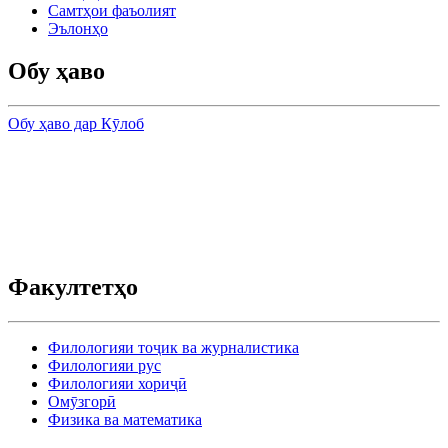
Самтҳои фаъолият
Эълонҳо
Обу ҳаво
Обу ҳаво дар Кӯлоб
Факултетҳо
Филологияи тоҷик ва журналистика
Филологияи рус
Филологияи хориҷӣ
Омӯзгорӣ
Физика ва математика