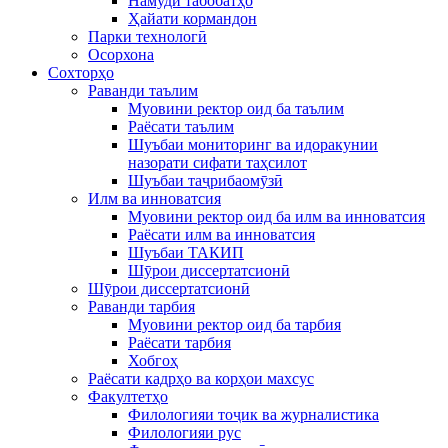
Намуди табобатҳо
Ҳайати кормандон
Парки технологӣ
Осорхона
Сохторҳо
Раванди таълим
Муовини ректор оид ба таълим
Раёсати таълим
Шуъбаи мониторинг ва идоракунии
назорати сифати таҳсилот
Шуъбаи таҷрибаомӯзӣ
Илм ва инноватсия
Муовини ректор оид ба илм ва инноватсия
Раёсати илм ва инноватсия
Шуъбаи ТАКИП
Шӯрои диссертатсионӣ
Шӯрои диссертатсионӣ
Раванди тарбия
Муовини ректор оид ба тарбия
Раёсати тарбия
Хобгоҳ
Раёсати кадрҳо ва корҳои махсус
Факултетҳо
Филологияи тоҷик ва журналистика
Филологияи рус