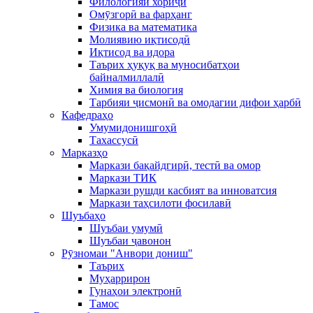
Филологияи хориҷӣ
Омӯзгорӣ ва фарҳанг
Физика ва математика
Молиявию иқтисодӣ
Иқтисод ва идора
Таърих ҳуқуқ ва муносибатҳои
байналмиллалӣ
Химия ва биология
Тарбияи ҷисмонӣ ва омодагии дифои ҳарбӣ
Кафедраҳо
Умумидонишгоҳӣ
Тахассусӣ
Марказҳо
Маркази бақайдгирӣ, тестӣ ва омор
Маркази ТИК
Маркази рушди касбият ва инноватсия
Маркази таҳсилоти фосилавӣ
Шуъбаҳо
Шуъбаи умумӣ
Шуъбаи ҷавонон
Рӯзномаи "Анвори дониш"
Таърих
Муҳаррирон
Гунаҳои электронӣ
Тамос