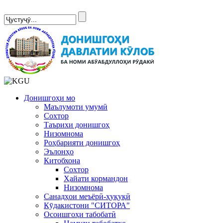
Сомонаи нав
Донишгоҳи мо
Маълумоти умумӣ
Сохтор
Таърихи донишгоҳ
Низомнома
Роҳбарияти донишгоҳ
Эълонҳо
Китобхона
Сохтор
Ҳайати кормандон
Низомнома
Санадҳои меъёрӣ-ҳуқуқӣ
Кӯдакистони "СИТОРА"
Осоишгоҳи табобатӣ