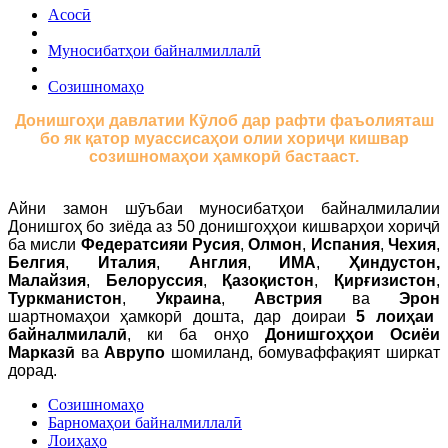
Асосӣ
Муносибатҳои байналмиллалӣ
Созишномаҳо
Донишгоҳи давлатии Кӯлоб дар рафти фаъолияташ
бо як қатор муассисаҳои олии хориҷи кишвар
созишномаҳои ҳамкорӣ бастааст.
Айни замон шӯъбаи муносибатҳои байналмилалии
Донишгоҳ бо зиёда аз 50 донишгоҳҳои кишварҳои хориҷӣ
ба мисли
Федератсияи Русия
,
Олмон
,
Испания
,
Чехия
,
Белгия
,
Италия
,
Англия
,
ИМА
,
Ҳиндустон,
Малайзия
,
Белоруссия
,
Қазоқистон
,
Қирғизистон
,
Туркманистон
,
Украина
,
Австрия
ва
Эрон
шартномаҳои ҳамкорӣ дошта, дар доираи
5 лоиҳаи
байналмилалӣ
, ки ба онҳо
Донишгоҳҳои Осиёи
Марказӣ
ва
Аврупо
шомиланд, бомуваффақият ширкат
дорад.
Созишномаҳо
Барномаҳои байналмиллалӣ
Лоиҳаҳо