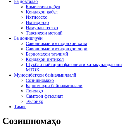
Ба довталаб
Комиссияи қабул
Қоидаҳои қабул
Ихтисосҳо
Имтиҳонҳо
Намунаи тестҳо
Тавсияҳои методӣ
Ба донишҷӯён
Саволномаи имтиҳонҳои хатм
Саволномаи имтиҳонҳои ҷорӣ
Барномаҳои таълимӣ
Қоидаҳои интиқол
Шуъбаи пайгирии фаъолияти хатмкунандагони
МТОК
Муносибатҳои байналмиллалӣ
Созишномаҳо
Барномаҳои байналмиллалӣ
Лоиҳаҳо
Самтҳои фаъолият
Эълонҳо
Тамос
Созишномаҳо