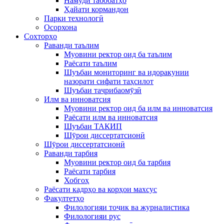
Намуди табобатҳо
Ҳайати кормандон
Парки технологӣ
Осорхона
Сохторҳо
Раванди таълим
Муовини ректор оид ба таълим
Раёсати таълим
Шуъбаи мониторинг ва идоракунии
назорати сифати таҳсилот
Шуъбаи таҷрибаомӯзӣ
Илм ва инноватсия
Муовини ректор оид ба илм ва инноватсия
Раёсати илм ва инноватсия
Шуъбаи ТАКИП
Шӯрои диссертатсионӣ
Шӯрои диссертатсионӣ
Раванди тарбия
Муовини ректор оид ба тарбия
Раёсати тарбия
Хобгоҳ
Раёсати кадрҳо ва корҳои махсус
Факултетҳо
Филологияи тоҷик ва журналистика
Филологияи рус