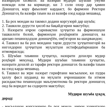
Вазифаҳои хизматӣ: Ба вазифаи мудири шуъбаи умумӣ
номзади илм ва корманде, ки 3 соли охир дар ҳамин
Донишгоҳ кору фаъолият кардааст, бо фармони Ректори
Донишгоҳ ба вазифа таъин ва аз вазифа озод карда мешавад.
1. Ба рох мондан ва такмил додани коргузорӣ дар шуъба;
2. Ташкили дурусти ҳисоб ва бақайдгирии мактубҳо;
3. Назорати иҷрои саривақтии ҳуҷҷатхо ва фармоишҳои
ташкилоти болоӣ, фармонҳои роҳбарияти донишгоҳ ва
аризаю пешниҳодҳои донишҷӯён, омӯзгорон ва шаҳрвандон;
4. Ташкил ва ба рох мондани тарзи дурусти ҳуҷҷатнигорӣ ва
нигохдории ҳуҷҷатҳои муҳлатҳои истифодабариашон ба
итмомрасида;
5. Шуъбаи таъмини ҳуҷҷатҳо, назорати дохилро мудир
роҳбарӣ мекунад. Мудири шуъбаи таъмини ҳуҷҷатхо,
назорати дохилӣ аз тарафи ректори донишгох ба вазифа таъин
ва озод карда мешавад.
6. Ташкил ва зери назорат гирифтани масъалахое, ки пурра
ҳаллу фасл шудаанд ва муҳлати иҷроишашон ба итмом
расидааства пешниҳоди маълумотнома ба ректори донишгоҳ
оид ба воридот ва содироти мактубҳо;
Мудири шуъба ҳуқуқ
дорад:
- масъалахои коргузориро ба рох монда, иҷрои ҳуҷҷатҳоро