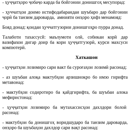
- ҳуҷҷатҳоро ҷобаҷо карда ба бойгонии донишгоҳ месупорад:
- ҳуччатҳои доимо истифодабарандаи шуъбаро дар бойгонии
ҷорӣ ба танзим дароварда, амнияти онҳоро ҳифз менамояд:
Бояд донад: қоидаи ҳуччатгузории донишгоҳро пурра донад.
Талаботи тахассусй: маълумоти олӣ, собикаи корӣ дар
вазифахои дигар доир ба кори ҳуҷҷатгузорӣ, курси махсуси
компютерӣ.
Хаткашон
- ҳуҷҷатҳои лозимиро сари вакт ба суроғаҳои лозимӣ расонад;
- аз шуъбаи алоқа мактубҳои арзишнокро бо имзо гирифта
метавонад:
- мактубҳои содиротиро ба қайдгирифта, ба шуъбаи алока
мефиристонад:
- ҳуҷҷатҳои лозимиро ба мутахассисҳои дахлдори болоӣ
расонад:
- мактубҳои ба донишгоҳ воридшударо ба танзим дароварда,
онҳоро ба шуъбаҳои дахлдор сари вақт расонад: