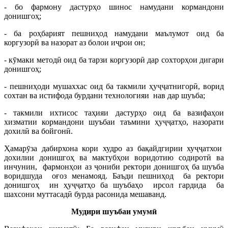
- бо фармону дастурҳо шинос намудани кормандони
донишгоҳ;
- ба роҳбарият пешниҳод намудани маълумот оид ба
коргузорӣ ва назорат аз болои иҷрои он;
- кӯмаки методӣ оид ба тарзи коргузорӣ дар сохторҳои дигари
донишгоҳ;
- пешниҳоди мушаххас оид ба такмили ҳуҷҷатнигорӣ, ворид
сохтан ва истифода бурдани технологияи нав дар шуъба;
- такмили ихтисос таҳияи дастурҳо оид ба вазифаҳои
хизматии кормандони шуъбаи таъмини ҳуҷҷатҳо, назорати
дохилӣ ва бойгонӣ.
Ҳамарӯза дабирхона кори худро аз бақайдгирии хуҷҷатхои
дохилии донишгоҳ ва мактубҳои воридотию содиротӣ ва
инчунин, фармонҳои аз ҷониби ректори донишгоҳ ба шуъба
воридшуда оғоз менамояд. Баъди пешниҳод ба ректори
донишгоҳ ин ҳуҷҷатҳо ба шуъбаҳо ирсол гардида ба
шахсони муттасадӣ бурда расонида мешаванд.
Мудири шуъбаи умумӣ