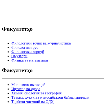
Факултетҳо
Филологияи тоҷик ва журналистика
Филологияи рус
Филологияи хориҷӣ
Омӯзгорӣ
Физика ва математика
Факултетҳо
Молиявию иқтисодӣ
Иқтисод ва идора
Химия, биология ва география
Таърих, ҳуқуқ ва муносибатҳои байналмиллалӣ
Тарбияи ҷисмонӣ ва ОДҲ