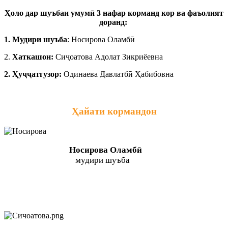
Ҳоло дар шуъбаи умумӣ 3 нафар корманд кор ва фаъолият
доранд:
1. Мудири шуъба
: Носирова Оламбӣ
2.
Хаткашон:
Сиҷоатова Адолат Зикриёевна
2. Ҳуҷҷатгузор:
Одинаева Давлатбӣ Ҳабибовна
Ҳайати кормандон
Носирова Оламбӣ
мудири шуъба