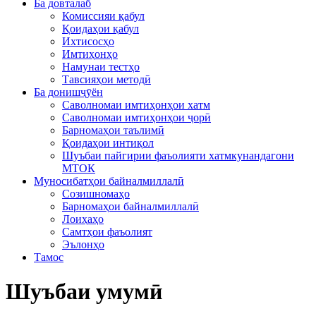
Ба довталаб
Комиссияи қабул
Қоидаҳои қабул
Ихтисосҳо
Имтиҳонҳо
Намунаи тестҳо
Тавсияҳои методӣ
Ба донишҷӯён
Саволномаи имтиҳонҳои хатм
Саволномаи имтиҳонҳои ҷорӣ
Барномаҳои таълимӣ
Қоидаҳои интиқол
Шуъбаи пайгирии фаъолияти хатмкунандагони
МТОК
Муносибатҳои байналмиллалӣ
Созишномаҳо
Барномаҳои байналмиллалӣ
Лоиҳаҳо
Самтҳои фаъолият
Эълонҳо
Тамос
Шуъбаи умумӣ