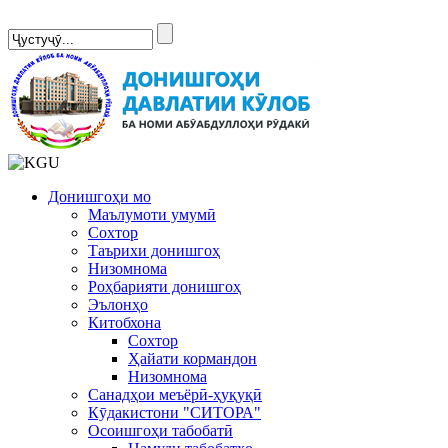
Сомонаи нав
Донишгоҳи мо
Маълумоти умумӣ
Сохтор
Таърихи донишгоҳ
Низомнома
Роҳбарияти донишгоҳ
Эълонҳо
Китобхона
Сохтор
Ҳайати кормандон
Низомнома
Санадҳои меъёрӣ-ҳуқуқӣ
Кӯдакистони "СИТОРА"
Осоишгоҳи табобатӣ