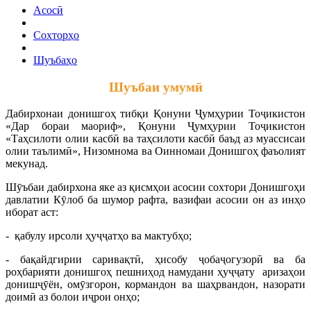
Асосӣ
Сохторҳо
Шуъбаҳо
Шуъбаи умумӣ
Дабирхонаи донишгоҳ тибқи Қонуни Ҷумҳурии Тоҷикистон
«Дар бораи маориф», Қонуни Ҷумҳурии Тоҷикистон
«Таҳсилоти олии касбӣ ва таҳсилоти касбӣ баъд аз муассисаи
олии таълимӣ», Низомнома ва Оинномаи Донишгоҳ фаъолият
мекунад.
Шӯъбаи дабирхона яке аз қисмҳои асосии сохтори Донишгоҳи
давлатии Кӯлоб ба шумор рафта, вазифаи асосии он аз инҳо
иборат аст:
- қабулу ирсоли ҳуҷҷатҳо ва мактубҳо;
- бақайдгирии саривақтӣ, ҳисобу ҷобаҷогузорӣ ва ба
роҳбарияти донишгоҳ пешниҳод намудани ҳуҷҷату аризаҳои
донишҷӯён, омӯзгорон, кормандон ва шаҳрвандон, назорати
доимӣ аз болои иҷрои онҳо;