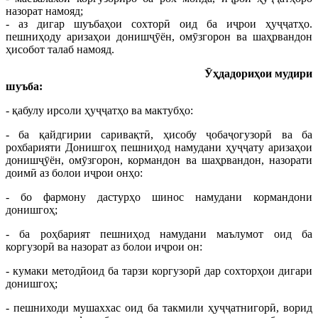
назорат намояд;
- аз дигар шуъбаҳои сохторӣ оид ба иҷрои ҳуҷҷатҳо.
пешниҳоду аризаҳои донишҷӯён, омӯзгорон ва шаҳрвандон
ҳисобот талаб намояд.
Ӯҳдадориҳои мудири
шуъба:
- қабулу ирсоли ҳуҷҷатҳо ва мактубҳо:
- ба қайдгирии саривақтӣ, ҳисобу ҷобаҷогузорӣ ва ба
рохбарияти Донишгоҳ пешниҳод намудани ҳуҷҷату аризаҳои
донишҷӯён, омӯзгорон, кормандон ва шаҳрвандон, назорати
доимӣ аз болои иҷрои онҳо:
- бо фармону дастурҳо шинос намудани кормандони
донишгоҳ;
- ба роҳбарият пешниҳод намудани маълумот оид ба
коргузорӣ ва назорат аз болои иҷрои он:
- кумаки методӣоид ба тарзи коргузорӣ дар сохторҳои дигари
донишгоҳ;
- пешниходи мушаххас оид ба такмили ҳуҷҷатнигорӣ, ворид