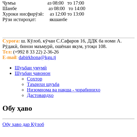
Ҷумъа аз 08:00 то 17:00
Шанбе аз 08:00 то 14:00
Хуроки нисфирӯзӣ: аз 12:00 то 13:00
Рӯзи истироҳат: якшанбе
Суроға:
ш. Кӯлоб, кӯчаи С.Сафаров 16, ДДК ба номи А.
Рӯдакӣ, бинои маъмурӣ, ошёнаи якум, утоқи 108.
Тел:
(+992 8 33 22) 2-36-26
E-mail
:
dabirkhona@kgu.tj
Шуъбаи умумӣ
Шуъбаи ҷавонон
Сохтор
Таърихи шуъба
Низомнома ва нақша - чорабиниҳо
Дастовардҳо
Обу ҳаво
Обу ҳаво дар Кӯлоб