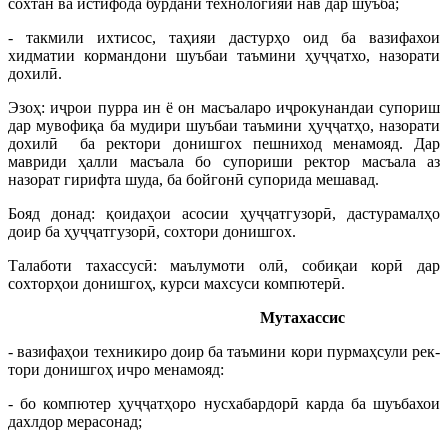
сохтан ва истифода бурдани технологияи нав дар шуъба;
- такмили ихтисос, таҳияи дастурҳо оид ба вазифахои
хидматии кормандони шуъбаи таъмини ҳуҷҷатхо, назорати
дохилӣ.
Эзоҳ: иҷрои пурра ин ё он масъаларо иҷрокунандаи супориш
дар мувофиқа ба мудири шуъбаи таъмини ҳуҷҷатҳо, назорати
дохилӣ ба ректори донишгох пешниход менамояд. Дар
мавриди ҳалли масъала бо супориши ректор масъала аз
назорат гирифта шуда, ба бойгонӣ супорида мешавад.
Бояд донад: қоидаҳои асосии ҳуҷҷатгузорӣ, дастурамалҳо
доир ба ҳуҷҷатгузорӣ, сохтори донишгох.
Талаботи тахассусӣ: маълумоти олӣ, собиқаи корӣ дар
сохторҳои донишгоҳ, курси махсуси компютерӣ.
Мутахассис
- вазифаҳои техникиро доир ба таъмини кори пурмаҳсули рек­
тори донишгоҳ ичро менамояд:
- бо компютер ҳуҷҷатҳоро нусхабардорӣ карда ба шуъбахои
дахлдор мерасонад;