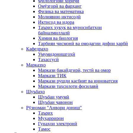
Филологияи хориҷӣ
Омӯзгорӣ ва фарҳанг
Физика ва математика
Молиявию иқтисодӣ
Иқтисод ва идора
Таърих ҳуқуқ ва муносибатҳои
байналмиллалӣ
Химия ва биология
Тарбияи ҷисмонӣ ва омодагии дифои ҳарбӣ
Кафедраҳо
Умумидонишгоҳӣ
Тахассусӣ
Марказҳо
Маркази бақайдгирӣ, тестӣ ва омор
Маркази ТИК
Маркази рушди касбият ва инноватсия
Маркази таҳсилоти фосилавӣ
Шуъбаҳо
Шуъбаи умумӣ
Шуъбаи ҷавонон
Рӯзномаи "Анвори дониш"
Таърих
Муҳаррирон
Гунаҳои электронӣ
Тамос