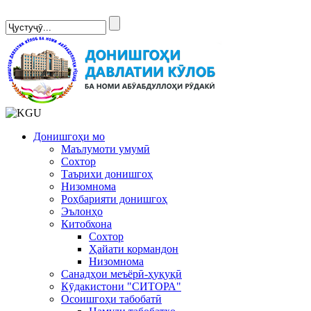
Сомонаи нав
Донишгоҳи мо
Маълумоти умумӣ
Сохтор
Таърихи донишгоҳ
Низомнома
Роҳбарияти донишгоҳ
Эълонҳо
Китобхона
Сохтор
Ҳайати кормандон
Низомнома
Санадҳои меъёрӣ-ҳуқуқӣ
Кӯдакистони "СИТОРА"
Осоишгоҳи табобатӣ