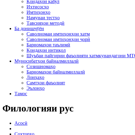
Қоидаҳои қабул
Ихтисосҳо
Имтиҳонҳо
Намунаи тестҳо
Тавсияҳои методӣ
Ба донишҷӯён
Саволномаи имтиҳонҳои хатм
Саволномаи имтиҳонҳои ҷорӣ
Барномаҳои таълимӣ
Қоидаҳои интиқол
Шуъбаи пайгирии фаъолияти хатмкунандагони М
Муносибатҳои байналмиллалӣ
Созишномаҳо
Барномаҳои байналмиллалӣ
Лоиҳаҳо
Самтҳои фаъолият
Эълонҳо
Тамос
Филологияи рус
Асосӣ
Сохторҳо