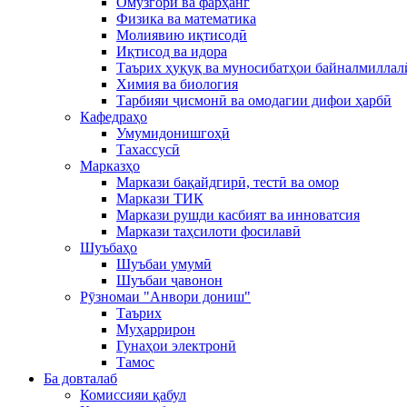
Омӯзгорӣ ва фарҳанг
Физика ва математика
Молиявию иқтисодӣ
Иқтисод ва идора
Таърих ҳуқуқ ва муносибатҳои байналмиллал
Химия ва биология
Тарбияи ҷисмонӣ ва омодагии дифои ҳарбӣ
Кафедраҳо
Умумидонишгоҳӣ
Тахассусӣ
Марказҳо
Маркази бақайдгирӣ, тестӣ ва омор
Маркази ТИК
Маркази рушди касбият ва инноватсия
Маркази таҳсилоти фосилавӣ
Шуъбаҳо
Шуъбаи умумӣ
Шуъбаи ҷавонон
Рӯзномаи "Анвори дониш"
Таърих
Муҳаррирон
Гунаҳои электронӣ
Тамос
Ба довталаб
Комиссияи қабул