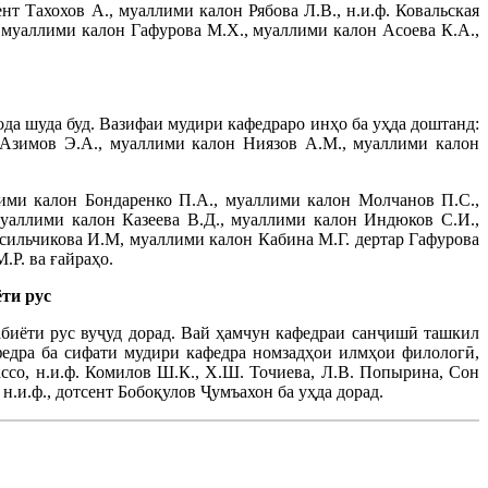
т Тахохов А., муаллими калон Рябова Л.В., н.и.ф. Ковальская
 муаллими калон Гафурова М.Х., муаллими калон Асоева К.А.,
ода шуда буд. Вазифаи мудири кафедраро инҳо ба уҳда доштанд:
н Азимов Э.А., муаллими калон Ниязов А.М., муаллими калон
ми калон Бондаренко П.А., муаллими калон Молчанов П.С.,
муаллими калон Казеева В.Д., муаллими калон Индюков С.И.,
асильчикова И.М, муаллими калон Кабина М.Г. дертар Гафурова
.Р. ва ғайраҳо.
ёти рус
абиёти рус вуҷуд дорад. Вай ҳамчун кафедраи санҷишӣ ташкил
федра ба сифати мудири кафедра номзадҳои илмҳои филологӣ,
жассо, н.и.ф. Комилов Ш.К., Х.Ш. Точиева, Л.В. Попырина, Сон
н.и.ф., дотсент Бобоқулов Ҷумъахон ба уҳда дорад.