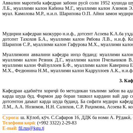
Аввалин маротиба кафедраи забони русӣ соли 1952 кушода шуд
Л.Б., муаллими калон Кабина М.Г., муаллими калон Азимов Э
муал. Камолова М.Р., н.и.п. Шарипова О.П. Айни замон мудири
Мудирии кафедраи мазкурро н.и.ф., дотсент Асоева К.А.ба уҳд
дотсент Тахохов Б.А., муаллими калон Рябова Л.В., н.и.ф.
Шарипов С.Р., муаллими калон Гафурова М.Х., муаллими калон 
Муаллимони аввалини кафедра инҳо буданд: муаллими калон
муаллими калон Резник Д.Г., муаллими калон Пчельников В.
муаллими калон Файзуллоев Б.Ф., муаллими калон Каверина Е.
М.Х., Федюнина Н.М., муаллими калон Кадруллоев А.К., н.и.ф.
3. Каф
Кафедраи адабиёти хориҷӣ бо методикаи таълими забон ва ад
карда шуда буд. Фармон дар бораи ташкил кардани вай дар 
дотсентон даъват карда шуда буданд. Ба сифати мудири кафедр
Л.М., А.А. Нозимов, Н.Н. Салихов, С.Р. Раҳимова, Асоева К. к
Суроға:
ш. Кӯлоб, кӯч. С.Сафаров 16, ДДК ба номи А. Рӯдакӣ
Телефони корӣ
:
(+992 3322) 2-29-83
E-mail:
fil.rus@kgu.tj