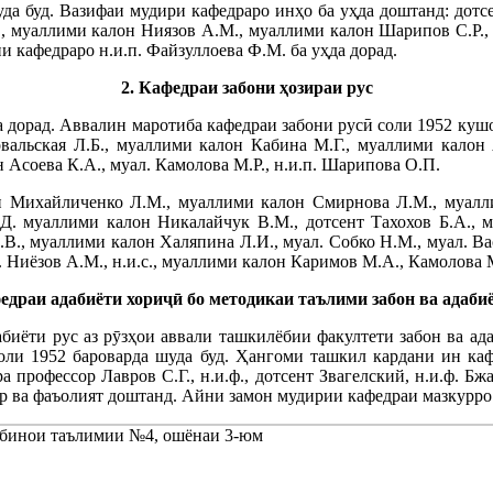
а буд. Вазифаи мудири кафедраро инҳо ба уҳда доштанд: дотсен
., муаллими калон Ниязов А.М., муаллими калон Шарипов С.Р.,
и кафедраро н.и.п. Файзуллоева Ф.М. ба уҳда дорад.
2. Кафедраи забони ҳозираи рус
а дорад. Аввалин маротиба кафедраи забони русӣ соли 1952 куш
 Ковальская Л.Б., муаллими калон Кабина М.Г., муаллими кало
Асоева К.А., муал. Камолова М.Р., н.и.п. Шарипова О.П.
 Михайличенко Л.М., муаллими калон Смирнова Л.М., муалли
Д. муаллими калон Никалайчук В.М., дотсент Тахохов Б.А., 
В., муаллими калон Халяпина Л.И., муал. Собко Н.М., муал. В
 Ниёзов А.М., н.и.с., муаллими калон Каримов М.А., Камолова М
едраи адабиёти хориҷӣ бо методикаи таълими забон ва адаби
абиёти рус аз рӯзҳои аввали ташкилёбии факултети забон ва ад
соли 1952 бароварда шуда буд. Ҳангоми ташкил кардани ин ка
а профессор Лавров С.Г., н.и.ф., дотсент Звагелский, н.и.ф. Б
ор ва фаъолият доштанд. Айни замон мудирии кафедраи мазкурро 
, бинои таълимии №4, ошёнаи 3-юм