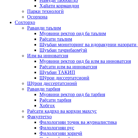
Намуди табобатҳо
Ҳайати кормандон
Парки технологӣ
Осорхона
Сохторҳо
Раванди таълим
Муовини ректор оид ба таълим
Раёсати таълим
Шуъбаи мониторинг ва идоракунии назорати 
Шуъбаи таҷрибаомӯзӣ
Илм ва инноватсия
Муовини ректор оид ба илм ва инноватсия
Раёсати илм ва инноватсия
Шуъбаи ТАКИП
Шӯрои диссертатсионӣ
Шӯрои диссертатсионӣ
Раванди тарбия
Муовини ректор оид ба тарбия
Раёсати тарбия
Хобгоҳ
Раёсати кадрҳо ва корҳои махсус
Факултетҳо
Филологияи тоҷик ва журналистика
Филологияи рус
Филологияи хориҷӣ