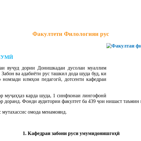
Факултети Филологияи рус
МУМӢ
враи вуҷуд дории Донишкадаи дусолаи муаллим
 Забон ва адабиёти рус ташкил дода шуда буд, ки
о номзади илмҳои педагогӣ, дотсенти кафедраи
ор муҷаҳҳаз карда шуда, 1 синфхонаи лингофонӣ
ор доранд. Фонди аудитории факултет ба 439 ҷои нишаст таъмин
с мутахассис омода менамоянд.
1. Кафедраи забони руси умумидонишгоҳӣ