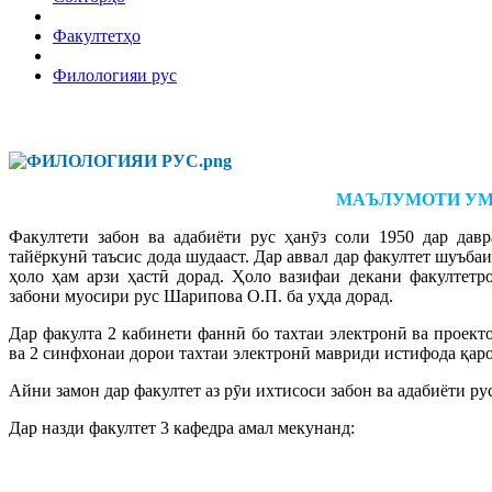
Факултетҳо
Филологияи рус
МАЪЛУМОТИ У
Факултети забон ва адабиёти рус ҳанӯз соли 1950 дар да
тайёркунӣ таъсис дода шудааст. Дар аввал дар факултет шуъбаи
ҳоло ҳам арзи ҳастӣ дорад. Ҳоло вазифаи декани факултетр
забони муосири рус Шарипова О.П. ба уҳда дорад.
Дар факулта 2 кабинети фаннӣ бо тахтаи электронӣ ва проект
ва 2 синфхонаи дорои тахтаи электронӣ мавриди истифода қар
Айни замон дар факултет аз рӯи ихтисоси забон ва адабиёти ру
Дар назди факултет 3 кафедра амал мекунанд: