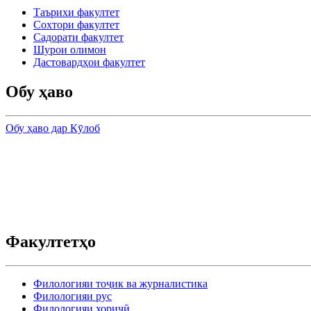
Таърихи факултет
Сохтори факултет
Садорати факултет
Шурои олимон
Дастовардҳои факултет
Обу ҳаво
Обу ҳаво дар Кӯлоб
Факултетҳо
Филологияи тоҷик ва журналистика
Филологияи рус
Филологияи хориҷӣ