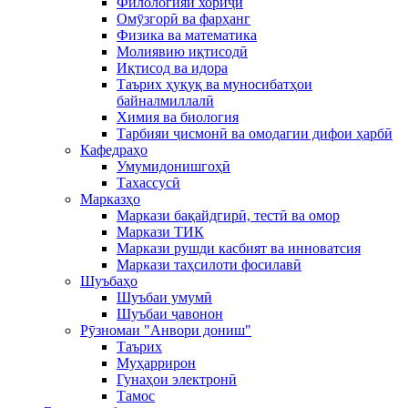
Филологияи хориҷӣ
Омӯзгорӣ ва фарҳанг
Физика ва математика
Молиявию иқтисодӣ
Иқтисод ва идора
Таърих ҳуқуқ ва муносибатҳои
байналмиллалӣ
Химия ва биология
Тарбияи ҷисмонӣ ва омодагии дифои ҳарбӣ
Кафедраҳо
Умумидонишгоҳӣ
Тахассусӣ
Марказҳо
Маркази бақайдгирӣ, тестӣ ва омор
Маркази ТИК
Маркази рушди касбият ва инноватсия
Маркази таҳсилоти фосилавӣ
Шуъбаҳо
Шуъбаи умумӣ
Шуъбаи ҷавонон
Рӯзномаи "Анвори дониш"
Таърих
Муҳаррирон
Гунаҳои электронӣ
Тамос