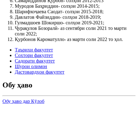
Самариддинов Қурбон- солҳои 2012-2013
Муродов Баҳриддин- солҳои 2014-2015;
Шарифхоҷаева Саодат- солҳои 2015-2018;
Давлатов Файзиддин- солҳои 2018-2019;
Гулмадшоев Шокиршо- солҳои 2019-2021;
Ҷурақулов Бозоралӣ- аз сентябри соли 2021 то марти
соли 2022;
Қурбонов Кароматулло- аз марти соли 2022 то ҳол.
Таърихи факултет
Сохтори факултет
Садорати факултет
Шурои олимон
Дастовардҳои факултет
Обу ҳаво
Обу ҳаво дар Кӯлоб