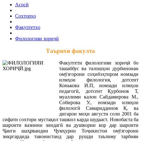
Асосӣ
Сохторҳо
Факултетҳо
Филологияи хориҷӣ
Таърихи факулта
Факултети филологияи хориҷӣ бо
ташаббус ва талошҳои дурбинонаи
омӯзгорони соҳибэҳтиром номзади
илмҳои филология, дотсент
Конькова И.П, номзади илмҳои
педагогӣ, дотсент Қурбонов Т,
муаллими калон Сайдамирова М.,
Собирова У., номзади илмҳои
филологӣ Самариддинов Қ. ва
дигарон моҳи августи соли 2001 ба
сифати сохтори мустақил ташкил карда шудааст. Новобаста ба
шароити вазнини зиндагӣ ва душвории кор дар шароити
Ҷанги шаҳрвандии Ҷумҳурии Тоҷикистон омӯзгорони
зикргардида тавонистанд дар рушди таълиму тарбияи