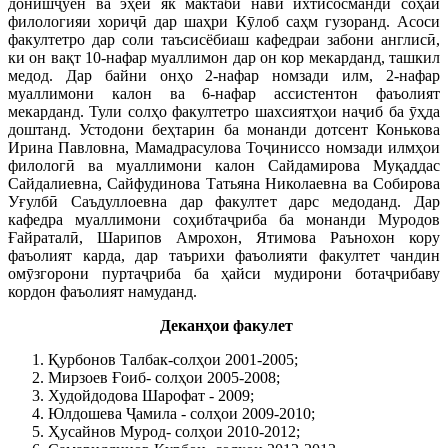
донишҷӯён ва эҳёи як мактаби нави ихтисосманди соҳаи
филологияи хориҷӣ дар шаҳри Кӯлоб саҳм гузоранд. Асоси
факултетро дар соли таъсисёбиаш кафедраи забони англисӣ,
ки он вақт 10-нафар муаллимон дар он кор мекарданд, ташкил
медод. Дар байни онҳо 2-нафар номзади илм, 2-нафар
муаллимони калон ва 6-нафар ассистентон фаъолият
мекарданд. Тули солҳо факултетро шахсиятҳои наҷиб ба ӯҳда
доштанд. Устодони беҳтарин ба монанди дотсент Конькова
Ирина Павловна, Мамадрасулова Тоҷиниссо номзади илмҳои
филологӣ ва муаллимони калон Сайдамирова Муқаддас
Сайдалиевна, Сайфудинова Татьяна Николаевна ва Собирова
Уғулбӣ Саъдуллоевна дар факултет дарс медоданд. Дар
кафедра муаллимони соҳибтаҷриба ба монанди Муродов
Ғайраталӣ, Шарипов Амрохон, Ятимова Раънохон кору
фаъолият карда, дар таърихи фаъолияти факултет чандин
омӯзгорони пуртаҷриба ба ҳайси мудирони ботаҷрибаву
кордон фаъолият намуданд.
Деканҳои факулет
Қурбонов Талбак-солҳои 2001-2005;
Мирзоев Ғоиб- солҳои 2005-2008;
Худойдодова Шарофат - 2009;
Юлдошева Ҷамила - солҳои 2009-2010;
Ҳусайнов Мурод- солҳои 2010-2012;