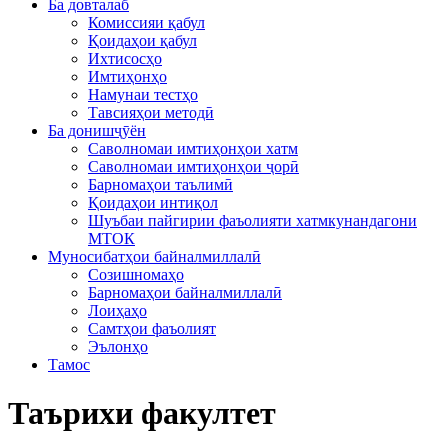
Ба довталаб
Комиссияи қабул
Қоидаҳои қабул
Ихтисосҳо
Имтиҳонҳо
Намунаи тестҳо
Тавсияҳои методӣ
Ба донишҷӯён
Саволномаи имтиҳонҳои хатм
Саволномаи имтиҳонҳои ҷорӣ
Барномаҳои таълимӣ
Қоидаҳои интиқол
Шуъбаи пайгирии фаъолияти хатмкунандагони
МТОК
Муносибатҳои байналмиллалӣ
Созишномаҳо
Барномаҳои байналмиллалӣ
Лоиҳаҳо
Самтҳои фаъолият
Эълонҳо
Тамос
Таърихи факултет