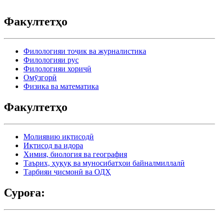
Факултетҳо
Филологияи тоҷик ва журналистика
Филологияи рус
Филологияи хориҷӣ
Омӯзгорӣ
Физика ва математика
Факултетҳо
Молиявию иқтисодӣ
Иқтисод ва идора
Химия, биология ва география
Таърих, ҳуқуқ ва муносибатҳои байналмиллалӣ
Тарбияи ҷисмонӣ ва ОДҲ
Суроға: