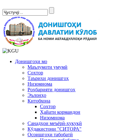
Сомонаи нав
Донишгоҳи мо
Маълумоти умумӣ
Сохтор
Таърихи донишгоҳ
Низомнома
Роҳбарияти донишгоҳ
Эълонҳо
Китобхона
Сохтор
Ҳайати кормандон
Низомнома
Санадҳои меъёрӣ-ҳуқуқӣ
Кӯдакистони "СИТОРА"
Осоишгоҳи табобатӣ