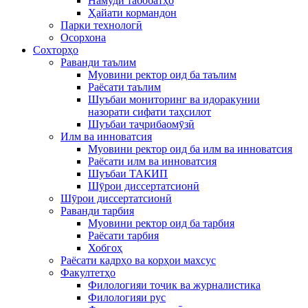
Намуди табобатҳо
Ҳайати кормандон
Парки технологӣ
Осорхона
Сохторҳо
Раванди таълим
Муовини ректор оид ба таълим
Раёсати таълим
Шуъбаи мониторинг ва идоракунии
назорати сифати таҳсилот
Шуъбаи таҷрибаомӯзӣ
Илм ва инноватсия
Муовини ректор оид ба илм ва инноватсия
Раёсати илм ва инноватсия
Шуъбаи ТАКИП
Шӯрои диссертатсионӣ
Шӯрои диссертатсионӣ
Раванди тарбия
Муовини ректор оид ба тарбия
Раёсати тарбия
Хобгоҳ
Раёсати кадрҳо ва корҳои махсус
Факултетҳо
Филологияи тоҷик ва журналистика
Филологияи рус