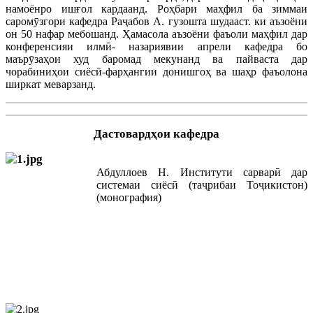
намоёнро ишғол кардаанд. Роҳбари маҳфил ба зиммаи
саромӯзгори кафедра Раҷабов А. гузошта шудааст. ки аъзоёни
он 50 нафар мебошанд. Ҳамасола аъзоёни фаъоли маҳфил дар
конференсияи илмӣ- назариявии апрели кафедра бо
маърӯзаҳои худ баромад мекунанд ва пайваста дар
чорабиниҳои сиёсӣ-фарҳангии донишгоҳ ва шаҳр фаъолона
ширкат меварзанд.
Дастовардҳои кафедра
Абдуллоев Н. Институти сарварӣ дар
системаи сиёсӣ (таҷрибаи Тоҷикистон)
(монография)