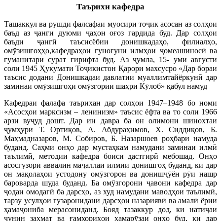
Таърихи кафедра
Ташаккул ва рушди фалсафаи муосири тоҷик асосан аз солҳои
баъд аз ҷанги дуюми ҷаҳон оғоз гардида буд. Дар солҳои
баъди ҷангӣ таъсисёбии донишкадаҳо, филиалҳо,
омӯзишгоҳҳо,кафедраҳои гуногуни илмҳои ҷомеашиносӣ ва
гуманитарӣ сурат гирифта буд. Аз ҷумла, 15- уми августи
соли 1945 Ҳукумати Тоҷикистон Қарори махсусро «Дар бораи
таъсис додани Донишкадаи давлатии муаллимтайёркунӣ дар
заминаи омӯзишгоҳи омӯзгории шаҳри Кӯлоб» қабул намуд
Кафедраи фалафа таърихан дар солҳои 1947–1948 бо номи
«Асосҳои марксизм – ленинизм» таъсис ёфта ва то соли 1966
арзи вуҷуд дошт. Дар ин давра ба он олимони шинохтаи
ҷумҳурӣ Т. Ортиқов, А. Абдураҳимов, Х. Сиддиқов, Б.
Маҳмадназаров, М. Собиров, Б. Назаршоев роҳбари намуда
буданд. Саҳми онҳо дар мустаҳкам намудани заминаи илмӣ
таълимӣ, методии кафедра боиси дастгирӣ мебошад. Онҳо
асосгузори аввалин маҷаллаи илмии донишгоҳ буданд, ки дар
он мақолаҳои устодону омӯзгорон ва донишҷӯён рӯи нашр
бароварда шуда буданд. Ба омӯзгорони ҷавони кафедра дар
ҷодаи омодагӣ ба дарсҳо, аз худ намудани маводҳои таълимӣ,
тарзу усулҳои гузаронидани дарсҳои назариявӣ ва амалӣ ёрии
ҳамаҷониба мерасониданд. Бояд тазаккур дод, ки натиҷаи
чунин заҳмат ва ғамхориҳои ҳамарӯзаи онҳо буд, ки дар