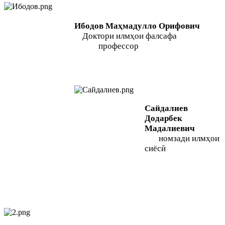
Ибодов Маҳмадулло Орифович
Доктори илмҳои фалсафа
профессор
Сайдалиев
Додарбек
Мадалиевич
номзади илмҳои
сиёсӣ