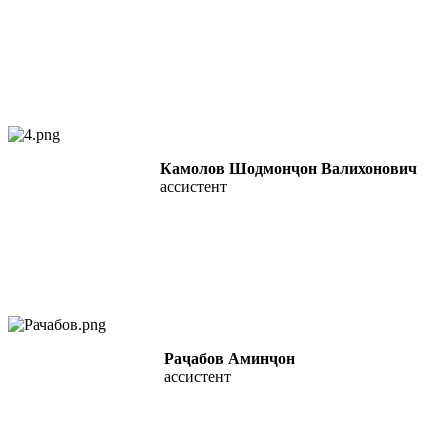
Камолов Шодмонҷон Валихонович
ассистент
Р
аҷабов Аминҷон
ассистент