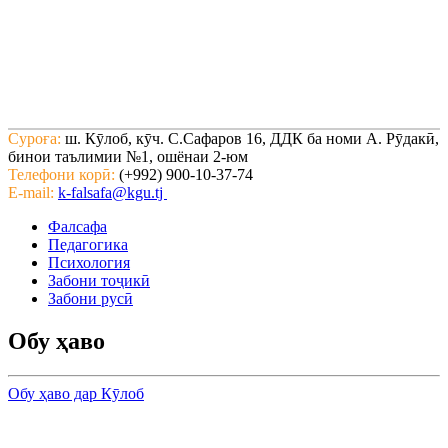
Суроға:
ш. Кӯлоб, кӯч. С.Сафаров 16, ДДК ба номи А. Рӯдакӣ,
бинои таълимии №1, ошёнаи 2-юм
Телефони корӣ:
(+992) 900-10-37-74
E-mail:
k-falsafa@kgu.tj
Фалсафа
Педагогика
Психология
Забони тоҷикӣ
Забони русӣ
Обу ҳаво
Обу ҳаво дар Кӯлоб