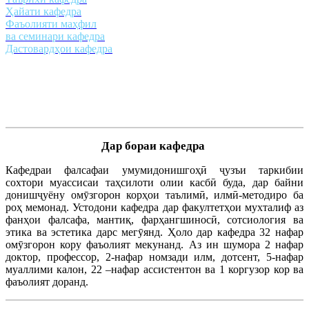
Ҳайати кафедра
Фаъолияти маҳфил
ва семинари кафедра
Дастовардҳои кафедра
Дар бораи кафедра
Кафедраи фалсафаи умумидонишгоҳӣ ҷузъи таркибии
сохтори муассисаи таҳсилоти олии касбӣ буда, дар байни
донишҷуёну омӯзгорон корҳои таълимӣ, илмӣ-методиро ба
роҳ мемонад. Устодони кафедра дар факултетҳои мухталиф аз
фанҳои фалсафа, мантиқ, фарҳангшиносӣ, сотсиология ва
этика ва эстетика дарс мегӯянд. Ҳоло дар кафедра 32 нафар
омӯзгорон кору фаъолият мекунанд. Аз ин шумора 2 нафар
доктор, профессор, 2-нафар номзади илм, дотсент, 5-нафар
муаллими калон, 22 –нафар ассистентон ва 1 коргузор кор ва
фаъолият доранд.