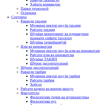
Намуди табобатҳо
Ҳайати кормандон
Парки технологӣ
Осорхона
Сохторҳо
Раванди таълим
Муовини ректор оид ба таълим
Раёсати таълим
Шуъбаи мониторинг ва идоракунии
назорати сифати таҳсилот
Шуъбаи таҷрибаомӯзӣ
Илм ва инноватсия
Муовини ректор оид ба илм ва инноватсия
Раёсати илм ва инноватсия
Шуъбаи ТАКИП
Шӯрои диссертатсионӣ
Шӯрои диссертатсионӣ
Раванди тарбия
Муовини ректор оид ба тарбия
Раёсати тарбия
Хобгоҳ
Раёсати кадрҳо ва корҳои махсус
Факултетҳо
Филологияи тоҷик ва журналистика
Филологияи рус