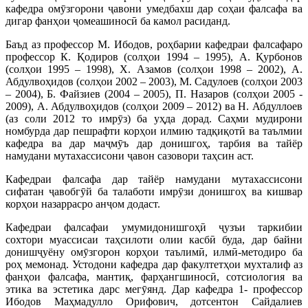
кафедра омӯзгорони ҷавони умедбахш дар соҳаи фалсафа ва
дигар фанҳои ҷомеашиносӣ ба камол расиданд.
Баъд аз профессор М. Ибодов, роҳбарии кафедраи фалсафаро
профессор К. Қодиров (солҳои 1994 – 1995), А. Қурбонов
(солҳои 1995 – 1998), Х. Азамов (солҳои 1998 – 2002), А.
Абдулвоҳидов (солҳои 2002 – 2003), М. Садулоев (солҳои 2003
– 2004), Б. Файзиев (2004 – 2005), П. Назаров (солҳои 2005 -
2009), А. Абдулвоҳидов (солҳои 2009 – 2012) ва Н. Абдуллоев
(аз соли 2012 то имрӯз) ба уҳда дорад. Саҳми мудирони
номбурда дар пешрафти корҳои илмию тадқиқотӣ ва таълмии
кафедра ва дар маҷмӯъ дар донишгоҳ, тарбия ва тайёр
намудани мутахассисони ҷавон сазовори таҳсин аст.
Кафедраи фалсафа дар тайёр намудани мутахассисони
сифатан ҷавобгӯй ба талаботи имрӯзи донишгоҳ ва кишвар
корҳои назаррасро анҷом додаст.
Кафедраи фалсафаи умумидонишгоҳӣ ҷузъи таркибии
сохтори муассисаи таҳсилоти олии касбӣ буда, дар байни
донишҷуёну омӯзгорон корҳои таълимӣ, илмӣ-методиро ба
роҳ мемонад. Устодони кафедра дар факултетҳои мухталиф аз
фанҳои фалсафа, мантиқ, фарҳангшиносӣ, сотсиология ва
этика ва эстетика дарс мегӯянд. Дар кафедра 1- профессор
Ибодов Маҳмадулло Орифович, дотсентон Сайдалиев