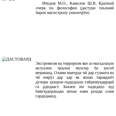
Ибодов М.О., Камолов Ш.В. Краткий
очерк по философии (дастури таълимӣ
барои магистрону унвонҷӯён)
Экстремизм ва терроризм яке аз масъалаҳои
актуалии ҷаҳони муосир ба ҳисоб
мераванд. Олами мавҷуда чӣ дар гузашта ва
чӣ имрӯз дар ҳар як зинаи тараққиёт
дучори ҳазорон падидаҳои ғайримуқаррарӣ
га рдидааст. Баъзеи ин падидаҳо худ
бавуҷудорандаи зинаи нави рушди олам
гардидаанд.