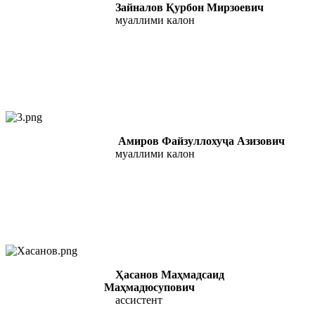
Зайналов Қурбон Мирзоевич
муаллими калон
А
миров Файзуллохуҷа Азизович
муаллими калон
Ҳасанов Маҳмадсаид
Маҳмадюсупович
ассистент