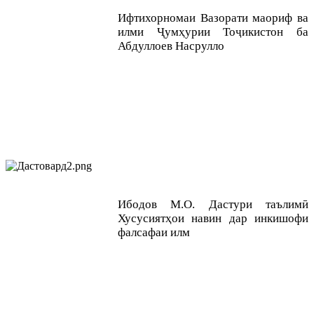
Ифтихорномаи Вазорати маориф ва
илми Ҷумҳурии Тоҷикистон ба
Абдуллоев Насрулло
Ибодов М.О. Дастури таълимӣ
Хусусиятҳои навин дар инкишофи
фалсафаи илм