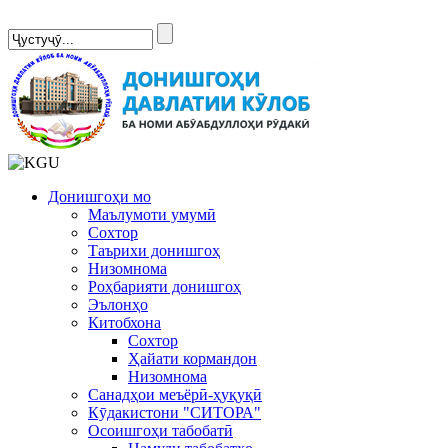
Сомонаи нав
Донишгоҳи мо
Маълумоти умумӣ
Сохтор
Таърихи донишгоҳ
Низомнома
Роҳбарияти донишгоҳ
Эълонҳо
Китобхона
Сохтор
Ҳайати кормандон
Низомнома
Санадҳои меъёрӣ-ҳуқуқӣ
Кӯдакистони "СИТОРА"
Осоишгоҳи табобатӣ