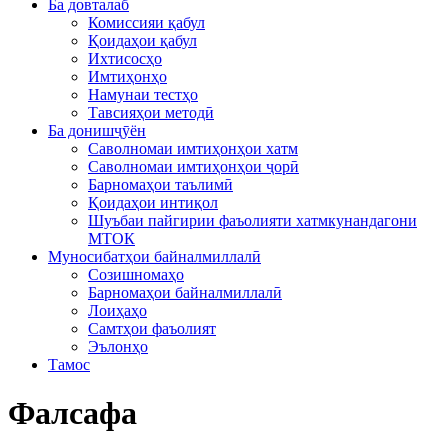
Ба довталаб
Комиссияи қабул
Қоидаҳои қабул
Ихтисосҳо
Имтиҳонҳо
Намунаи тестҳо
Тавсияҳои методӣ
Ба донишҷӯён
Саволномаи имтиҳонҳои хатм
Саволномаи имтиҳонҳои ҷорӣ
Барномаҳои таълимӣ
Қоидаҳои интиқол
Шуъбаи пайгирии фаъолияти хатмкунандагони
МТОК
Муносибатҳои байналмиллалӣ
Созишномаҳо
Барномаҳои байналмиллалӣ
Лоиҳаҳо
Самтҳои фаъолият
Эълонҳо
Тамос
Фалсафа