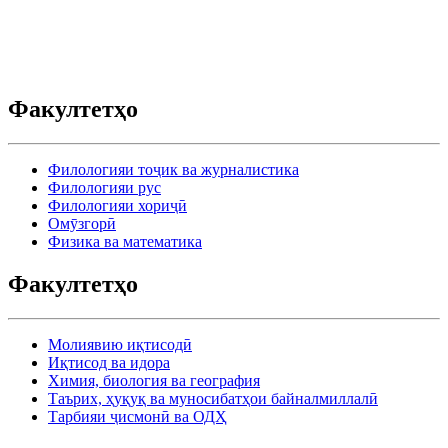
Факултетҳо
Филологияи тоҷик ва журналистика
Филологияи рус
Филологияи хориҷӣ
Омӯзгорӣ
Физика ва математика
Факултетҳо
Молиявию иқтисодӣ
Иқтисод ва идора
Химия, биология ва география
Таърих, ҳуқуқ ва муносибатҳои байналмиллалӣ
Тарбияи ҷисмонӣ ва ОДҲ