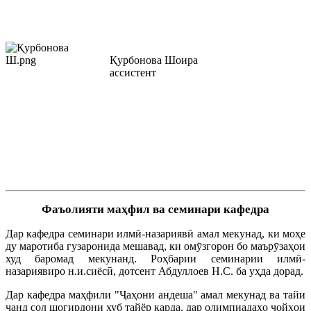
Қурбонова Шоира
ассистент
Фаъолияти маҳфил ва семинари кафедра
Дар кафедра семинари илмӣ-назариявӣ амал мекунад, ки моҳе
ду маротиба гузаронида мешавад, ки омӯзгорон бо маърӯзаҳои
худ баромад мекунанд. Роҳбарии семинарии илмӣ-
назариявиро н.и.сиёсӣ, дотсент Абдуллоев Н.С. ба уҳда дорад.
Дар кафедра маҳфили "Ҷаҳони андеша" амал мекунад ва тайи
чанд сол шогирдони хуб тайёр карда, дар олимпиадаҳо ҷойҳои