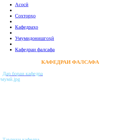
Асосӣ
Сохторҳо
Кафедраҳо
Умумидонишгоҳӣ
Кафедраи фалсафа
КАФЕДРАИ ФАЛСАФА
Дар бораи кафедра
Таърихи кафедра