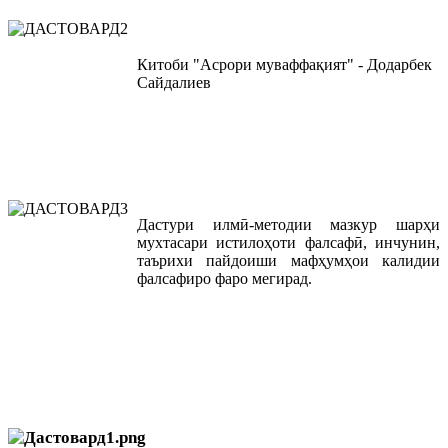
Китоби "Асрори муваффақият" - Додарбек
Сайдалиев
Дастури илмӣ-методии мазкур шарҳи
мухтасари истилоҳоти фалсафӣ, инчунин,
таърихи пайдоиши мафҳумҳои калидии
фалсафиро фаро мегирад.