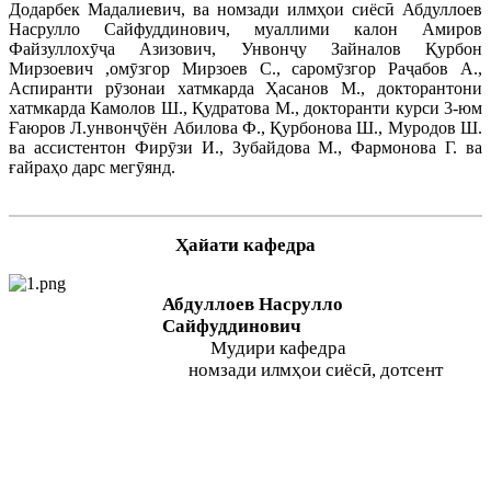
Додарбек Мадалиевич, ва номзади илмҳои сиёсӣ Абдуллоев
Насрулло Сайфуддинович, муаллими калон Амиров
Файзуллохӯҷа Азизович, Унвонҷу Зайналов Қурбон
Мирзоевич ,омӯзгор Мирзоев С., саромӯзгор Раҷабов А.,
Аспиранти рӯзонаи хатмкарда Ҳасанов М., докторантони
хатмкарда Камолов Ш., Қудратова М., докторанти курси 3-юм
Ғаюров Л.унвонҷӯён Абилова Ф., Қурбонова Ш., Муродов Ш.
ва ассистентон Фирӯзи И., Зубайдова М., Фармонова Г. ва
ғайраҳо дарс мегӯянд.
Ҳайати кафедра
Абдуллоев Насрулло
Сайфуддинович
Мудири кафедра
ном
зади илмҳои сиёсӣ, дотсент