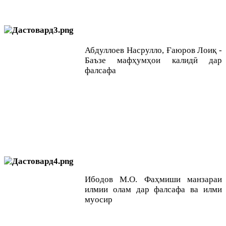
Абдуллоев Насрулло, Ғаюров Лоиқ -
Баъзе мафҳумҳои калидӣ дар
фалсафа
Ибодов М.О. Фаҳмиши манзараи
илмии олам дар фалсафа ва илми
муосир