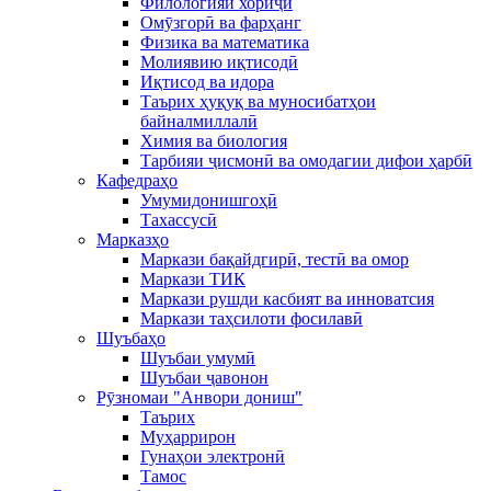
Филологияи хориҷӣ
Омӯзгорӣ ва фарҳанг
Физика ва математика
Молиявию иқтисодӣ
Иқтисод ва идора
Таърих ҳуқуқ ва муносибатҳои
байналмиллалӣ
Химия ва биология
Тарбияи ҷисмонӣ ва омодагии дифои ҳарбӣ
Кафедраҳо
Умумидонишгоҳӣ
Тахассусӣ
Марказҳо
Маркази бақайдгирӣ, тестӣ ва омор
Маркази ТИК
Маркази рушди касбият ва инноватсия
Маркази таҳсилоти фосилавӣ
Шуъбаҳо
Шуъбаи умумӣ
Шуъбаи ҷавонон
Рӯзномаи "Анвори дониш"
Таърих
Муҳаррирон
Гунаҳои электронӣ
Тамос