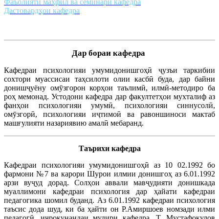
Фаъолияти маҳфил ва семинари кафедра
Дастовардҳои кафедра
Дар бораи кафедра
Кафедраи психологияи умумидонишгоҳӣ ҷузъи таркибии
сохтори муассисаи таҳсилоти олии касбӣ буда, дар байни
донишҷуёну омӯзгорон корҳои таълимӣ, илмӣ-методиро ба
роҳ мемонад. Устодони кафедра дар факултетҳои мухталиф аз
фанҳои психологияи умумӣ, психологияи синнусолӣ,
омӯзгорӣ, психологияи иҷтимоӣ ва равоншиноси мактаб
машғулияти назариявию амалӣ мебаранд.
Таърихи кафедра
Кафедраи психологияи умумидонишгоҳӣ аз 10 02.1992 бо
фармони №7 ва карори Шурои илмии донишгоҳ аз 6.01.1992
арзи вуҷуд дорад. Солҳои аввали мавҷудияти донишкада
муаллимони кафедраи психология дар ҳайати кафедраи
педагогика шомил буданд. Аз 6.01.1992 кафедраи психология
таъсис дода шуд, ки ба ҳайти он Р.Амиршоев номзади илми
педагогӣ, иҷрокунандаи мудири кафедра, Т. Мустафоқулов