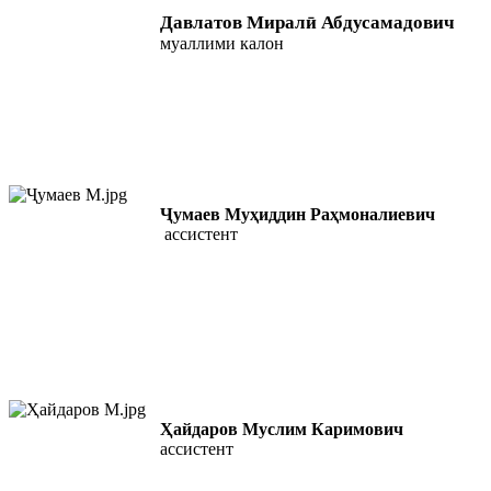
Давлатов Миралӣ Абдусамадович
муаллими калон
Ҷумаев Муҳиддин Раҳмоналиевич
ассистент
Ҳайдаров Муслим Каримович
ассистент