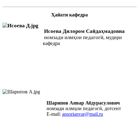
Ҳайати кафедра
Исоева Дилором Сайдаҳмадовна
номзади илмҳои педагогӣ, м
удири
кафедра
Шарипов Анвар Абдурасулович
номзади илмҳои педагогӣ, дотсент
E-mail:
ansorianvar@mail.ru