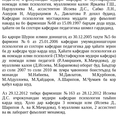
номзади илми психология, муаллимони калон Яркаева Г.Ш.,
Нарзуллоева М., ассистентон Исоева Д.С., Сабко Л.Н.,
Ашуров Н, Абдураҳимов А., Давлатова Р. дохил буданд.
Кафедраи психология мустақилона муддати дер фаъолият
накард ва бо фармоиши №68 аз 15.09.1997 барҳам дода шуда,
ҳайати он ба сохтори кафедраи педагогика шомил гардиданд.
Бо қарори Шурои илмии донишгоҳ аз 30.12.2005 таҳти №5 бо
фармони №6 аз 25.01.2006 кафедраи умумидонишгоҳии
психология аз сохтори кафедраи педагогика дар ҳайати зерин
ба ду кафедра ҷудо карда шуд. Ҳайати кафедраи психология аз
як номзади илми психологӣ (Т.Мустафоқулов мудири кафедра)
ду номзади илми педагогӣ (Р.Амиршоев, К.Маҷидова), ду
муаллими калон (Д.Исоева, М.Бараимова) иборат буд. Баъдтар
аз соли 2007 то соли 2010 як зумра ҷавонони боистеъдод ба
монанди М.Набиева, М.Давлатов, М.Қурбонов,
М.Абдуллоева, М.Ҳайдаров, А.Шарипов, М.Ҷумаев ба кор
қабул карда шуд.
Аз 29.12.2012 тибқи фармоиши №163 аз 28.12.2012 Исоева
Д.С. иҷрокунандаи мудири кафедраи психология таъйин
карда шуд. Ҳоло дар кафедра 3 номзади илм (Исоева Д.,
Шарипов А. ва К.Маҷидова), 6 муаллими калон, 2 ассистент
ва як лаборант фаъолият менамояд.