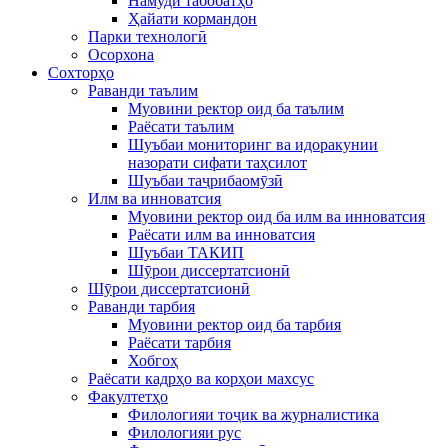
Намуди табобатҳо
Ҳайати кормандон
Парки технологӣ
Осорхона
Сохторҳо
Раванди таълим
Муовини ректор оид ба таълим
Раёсати таълим
Шуъбаи мониторинг ва идоракунии
назорати сифати таҳсилот
Шуъбаи таҷрибаомӯзӣ
Илм ва инноватсия
Муовини ректор оид ба илм ва инноватсия
Раёсати илм ва инноватсия
Шуъбаи ТАКИП
Шӯрои диссертатсионӣ
Шӯрои диссертатсионӣ
Раванди тарбия
Муовини ректор оид ба тарбия
Раёсати тарбия
Хобгоҳ
Раёсати кадрҳо ва корҳои махсус
Факултетҳо
Филологияи тоҷик ва журналистика
Филологияи рус