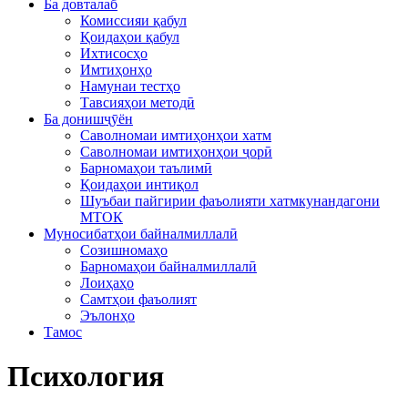
Ба довталаб
Комиссияи қабул
Қоидаҳои қабул
Ихтисосҳо
Имтиҳонҳо
Намунаи тестҳо
Тавсияҳои методӣ
Ба донишҷӯён
Саволномаи имтиҳонҳои хатм
Саволномаи имтиҳонҳои ҷорӣ
Барномаҳои таълимӣ
Қоидаҳои интиқол
Шуъбаи пайгирии фаъолияти хатмкунандагони
МТОК
Муносибатҳои байналмиллалӣ
Созишномаҳо
Барномаҳои байналмиллалӣ
Лоиҳаҳо
Самтҳои фаъолият
Эълонҳо
Тамос
Психология