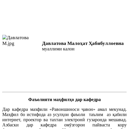
Давлатова Малоҳат Ҳабибуллоевна
муаллими калон
Фаъолияти маҳфилҳо дар кафедра
Дар кафедра махфили «Равоншиноси ҷавон» амал мекунад.
Маҳфил бо истифода аз усулҳои фаъоли таълим аз қабили
интернет, проектор ва тахтаи электронӣ гузаронда мешавад.
Азбаски дар кафедра омӯзгорон пайваста кору