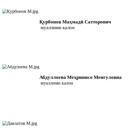
Қурбонов Маҳмадӣ Сатторович
муаллими калон
Абдуллоева Меҳринисо Менгуловна
м
уаллими калон