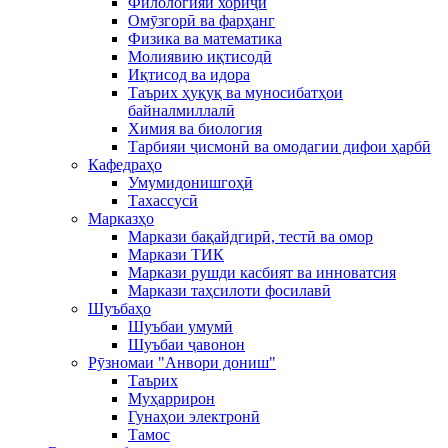
Филологияи хориҷӣ
Омӯзгорӣ ва фарҳанг
Физика ва математика
Молиявию иқтисодӣ
Иқтисод ва идора
Таърих ҳуқуқ ва муносибатҳои
байналмиллалӣ
Химия ва биология
Тарбияи ҷисмонӣ ва омодагии дифои ҳарбӣ
Кафедраҳо
Умумидонишгоҳӣ
Тахассусӣ
Марказҳо
Маркази бақайдгирӣ, тестӣ ва омор
Маркази ТИК
Маркази рушди касбият ва инноватсия
Маркази таҳсилоти фосилавӣ
Шуъбаҳо
Шуъбаи умумӣ
Шуъбаи ҷавонон
Рӯзномаи "Анвори дониш"
Таърих
Муҳаррирон
Гунаҳои электронӣ
Тамос