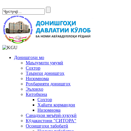
Сомонаи нав
Донишгоҳи мо
Маълумоти умумӣ
Сохтор
Таърихи донишгоҳ
Низомнома
Роҳбарияти донишгоҳ
Эълонҳо
Китобхона
Сохтор
Ҳайати кормандон
Низомнома
Санадҳои меъёрӣ-ҳуқуқӣ
Кӯдакистони "СИТОРА"
Осоишгоҳи табобатӣ