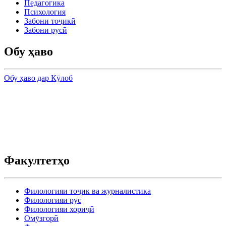
Педагогика
Психология
Забони тоҷикӣ
Забони русӣ
Обу ҳаво
Обу ҳаво дар Кӯлоб
Факултетҳо
Филологияи тоҷик ва журналистика
Филологияи рус
Филологияи хориҷӣ
Омӯзгорӣ