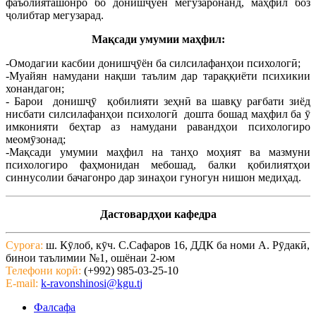
фаъолияташонро бо донишҷӯён мегузаронанд, маҳфил боз
ҷолибтар мегузарад.
Мақсади умумии маҳфил:
-Омодагии касбии донишҷӯён ба силсилафанҳои психологӣ;
-Муайян намудани нақши таълим дар тараққиёти психикии
хонандагон;
- Барои донишҷӯ қобилияти зеҳнӣ ва шавқу рағбати зиёд
нисбати силсилафанҳои психологӣ дошта бошад маҳфил ба ӯ
имконияти беҳтар аз намудани равандҳои психологиро
меомӯзонад;
-Мақсади умумии маҳфил на танҳо моҳият ва мазмуни
психологиро фаҳмонидан мебошад, балки қобилиятҳои
синнусолии бачагонро дар зинаҳои гуногун нишон медиҳад.
Дастовардҳои кафедра
Суроға:
ш. Кӯлоб, кӯч. С.Сафаров 16, ДДК ба номи А. Рӯдакӣ,
бинои таълимии №1, ошёнаи 2-юм
Телефони корӣ:
(+992) 985-03-25-10
E-mail:
k-ravonshinosi@kgu.t
j
Фалсафа